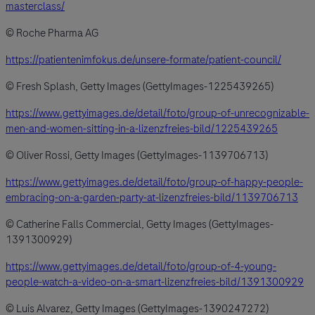
masterclass/
© Roche Pharma AG
https://patientenimfokus.de/unsere-formate/patient-council/
© Fresh Splash, Getty Images (GettyImages-1225439265)
https://www.gettyimages.de/detail/foto/group-of-unrecognizable-
men-and-women-sitting-in-a-lizenzfreies-bild/1225439265
© Oliver Rossi, Getty Images (GettyImages-1139706713)
https://www.gettyimages.de/detail/foto/group-of-happy-people-
embracing-on-a-garden-party-at-lizenzfreies-bild/1139706713
© Catherine Falls Commercial, Getty Images (GettyImages-
1391300929)
https://www.gettyimages.de/detail/foto/group-of-4-young-
people-watch-a-video-on-a-smart-lizenzfreies-bild/1391300929
© Luis Alvarez, Getty Images (GettyImages-1390247272)