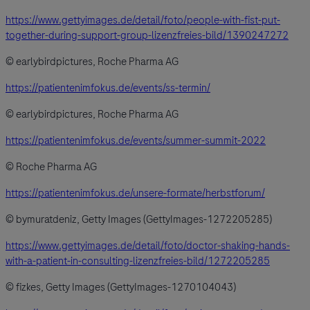
https://www.gettyimages.de/detail/foto/people-with-fist-put-
together-during-support-group-lizenzfreies-bild/1390247272
© earlybirdpictures, Roche Pharma AG
https://patientenimfokus.de/events/ss-termin/
© earlybirdpictures, Roche Pharma AG
https://patientenimfokus.de/events/summer-summit-2022
© Roche Pharma AG
https://patientenimfokus.de/unsere-formate/herbstforum/
© bymuratdeniz, Getty Images (GettyImages-1272205285)
https://www.gettyimages.de/detail/foto/doctor-shaking-hands-
with-a-patient-in-consulting-lizenzfreies-bild/1272205285
© fizkes, Getty Images (GettyImages-1270104043)