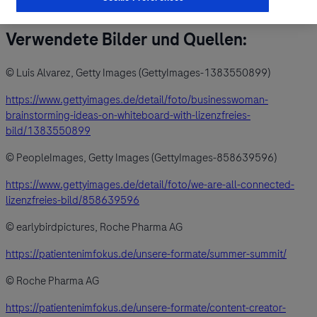
verwendeten Bildern um Agenturfotos. Mit Model gestellt.
Verwendete Bilder und Quellen:
© Luis Alvarez, Getty Images (GettyImages-1383550899)
https://www.gettyimages.de/detail/foto/businesswoman-
brainstorming-ideas-on-whiteboard-with-lizenzfreies-
bild/1383550899
© PeopleImages, Getty Images (GettyImages-858639596)
https://www.gettyimages.de/detail/foto/we-are-all-connected-
lizenzfreies-bild/858639596
© earlybirdpictures, Roche Pharma AG
https://patientenimfokus.de/unsere-formate/summer-summit/
© Roche Pharma AG
https://patientenimfokus.de/unsere-formate/content-creator-