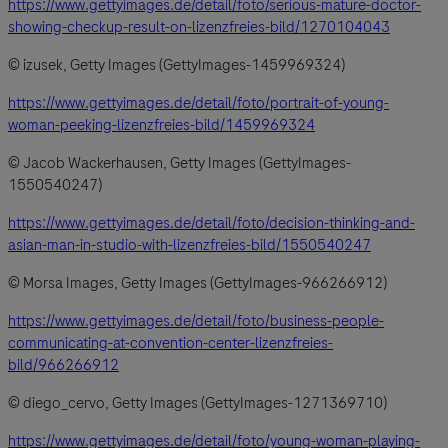
https://www.gettyimages.de/detail/foto/serious-mature-doctor-
showing-checkup-result-on-lizenzfreies-bild/1270104043
© izusek, Getty Images (GettyImages-1459969324)
https://www.gettyimages.de/detail/foto/portrait-of-young-
woman-peeking-lizenzfreies-bild/1459969324
© Jacob Wackerhausen, Getty Images (GettyImages-
1550540247)
https://www.gettyimages.de/detail/foto/decision-thinking-and-
asian-man-in-studio-with-lizenzfreies-bild/1550540247
© Morsa Images, Getty Images (GettyImages-966266912)
https://www.gettyimages.de/detail/foto/business-people-
communicating-at-convention-center-lizenzfreies-
bild/966266912
© diego_cervo, Getty Images (GettyImages-1271369710)
https://www.gettyimages.de/detail/foto/young-woman-playing-